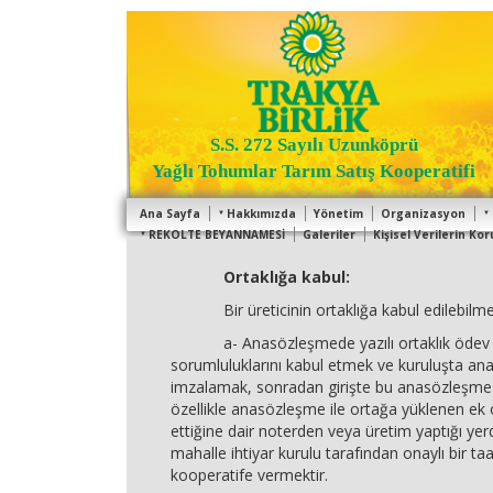
S.S. 272 Sayılı Uzunköprü
Yağlı Tohumlar Tarım Satış Kooperatifi
Ana Sayfa
Hakkımızda
Yönetim
Organizasyon
REKOLTE BEYANNAMESİ
Galeriler
Kişisel Verilerin K
Ortaklığa kabul:
Bir üreticinin ortaklığa kabul edilebilmesi
a- Anasözleşmede yazılı ortaklık ödev y
sorumluluklarını kabul etmek ve kuruluşta an
imzalamak, sonradan girişte bu anasözleşme
özellikle anasözleşme ile ortağa yüklenen ek
ettiğine dair noterden veya üretim yaptığı ye
mahalle ihtiyar kurulu tarafından onaylı bir 
kooperatife vermektir.